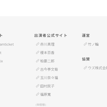
ト
出演者公式サイト
運営
amticket
赤川真理
竹ノ輪
t
榎本百香
協賛
ix
柏要二郎
ウズ株式会
古今亭文菊
玉川奈々福
田村民子
福原寬
（50音順）