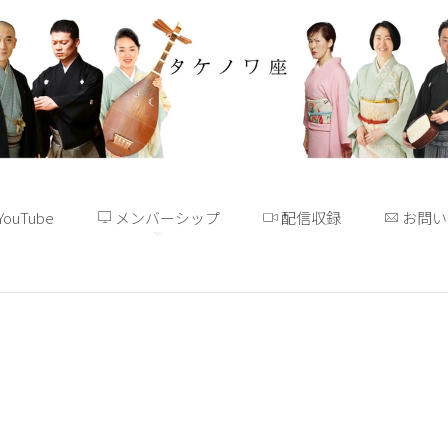
YouTube
メンバーシップ
配信収録
お問い
[%title%]